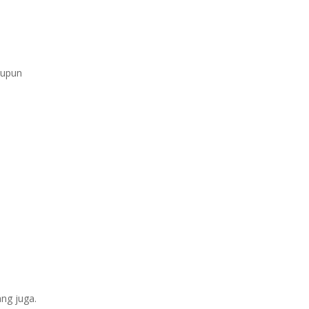
aupun
ang juga.