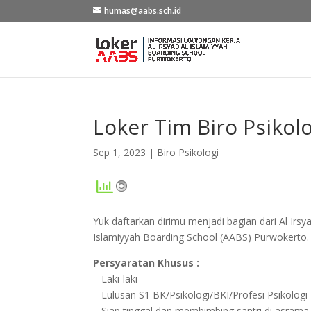
humas@aabs.sch.id
Loker Tim Biro Psikolo
Sep 1, 2023
|
Biro Psikologi
Yuk daftarkan dirimu menjadi bagian dari Al Irsya
Islamiyyah Boarding School (AABS) Purwokerto.
Persyaratan Khusus :
– Laki-laki
– Lulusan S1 BK/Psikologi/BKI/Profesi Psikologi
– Siap tinggal dan membimbing santri di asrama