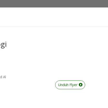
gi
d Al
Unduh Flyer