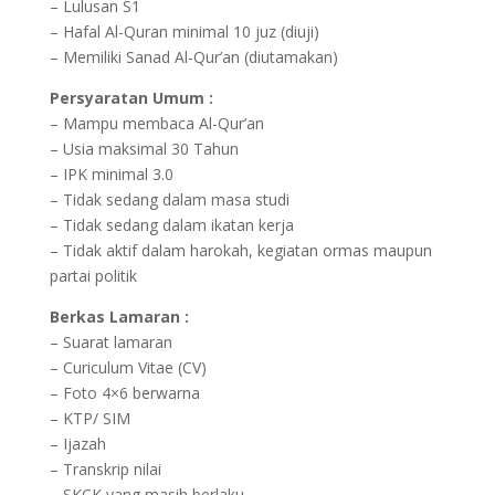
– Lulusan S1
– Hafal Al-Quran minimal 10 juz (diuji)
– Memiliki Sanad Al-Qur’an (diutamakan)
Persyaratan Umum :
– Mampu membaca Al-Qur’an
– Usia maksimal 30 Tahun
– IPK minimal 3.0
– Tidak sedang dalam masa studi
– Tidak sedang dalam ikatan kerja
– Tidak aktif dalam harokah, kegiatan ormas maupun
partai politik
Berkas Lamaran :
– Suarat lamaran
– Curiculum Vitae (CV)
– Foto 4×6 berwarna
– KTP/ SIM
– Ijazah
– Transkrip nilai
– SKCK yang masih berlaku