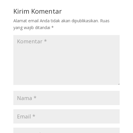
o
a
A
Li
Kirim Komentar
o
m
p
n
Alamat email Anda tidak akan dipublikasikan.
Ruas
k
p
k
yang wajib ditandai
*